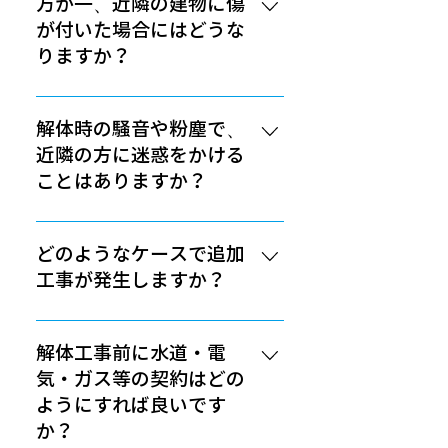
を未然に防ぐためにも、現地調査
万が一、近隣の建物に傷
ご相談いただければ、スムーズに
気軽にご相談ください。
お住まいの市町村役場にもお尋ね
に同行されることをお勧めしてお
が付いた場合にはどうな
話が進みます。
ください。家電リサイクル法によ
ります。
りますか？​
り、家電製品は購入したお店で引
き取っていただけます。ご自身で
当社では自社保険により、万が一
処分された方が費用の面でメリッ
近隣の建物に傷が付いた場合でも
解体時の騒音や粉塵で、
トがありますので、強くお勧めし
全額ご負担で対応しております。
近隣の方に迷惑をかける
ております。​
安心してお任せください。 当然、
ことはありますか？​
そのようなことがないよう、安全
には特に気を遣い、専門の訓練・
解体工事期間中は、どうしても騒
指導を現場作業員に徹底しており
音や粉塵が発生してしまいます。
どのようなケースで追加
ます。
当社では、養生シートと散水によ
工事が発生しますか？
り、塵や埃の飛散防止を徹底して
います。防音性に優れた養生シー
お見積り提出後の工事箇所の追加
トを使用しておりますが、それで
が発生した場合には追加費用をい
解体工事前に水道・電
も周囲にはご迷惑をおかけするこ
ただくことがございます。もし追
気・ガス等の契約はどの
とになりますので、事前に工事に
加工事が発生する可能性がある場
ようにすれば良いです
関して近隣住民の方へ説明を済ま
合は、事前にスタッフからご説明
か？
せることをお勧めしております。
させていただきますので、勝手に