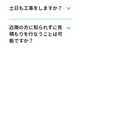
もちろん可能です。解体の際に
坪以上）の場合は、工事1週間前
は、建物だけでなく塀やフェンス
土日も工事をしますか？
までに各市町村への事前の届出が
などの外構や樹木の撤去も同時に
必要になります。この届け出や手
ご依頼される方も多くいらっしゃ
日曜や祝日に関しては近隣の方の
続きなどは弊社で代行することも
いますが、そのご要望はお客様に
生活を考慮して休業とさせていた
近隣の方に知られずに見
可能ですので、気軽にご相談して
よって様々です。 例えば、樹木を
だいています。ですが、お客様の
積もりを行なうことは可
ください。
根元から抜く場合もあれば、ただ
ご要望で短工期であったり引渡し
能ですか？
切るだけで良いという方もいらっ
日時が迫っていたりする場合、祝
しゃいます。また、建て替え後に
日・休日でも工事を行なうことは
もちろん可能です。近隣の方に悟
再度植えたいというお客様のため
可能ですので、まずはお気軽にご
られないように、私服で自然に現
近隣の人たちへの解体前
に、樹木の移設も対応できますの
相談ください。
地調査を行なうことも可能です。
の挨拶を代行していただ
で、お気軽にご相談ください。
くことは可能ですか？
もちろん可能です。気軽にご相談
ください。
マニフェストは発行して
いますか？
はい。弊社にてマニフェスト（産