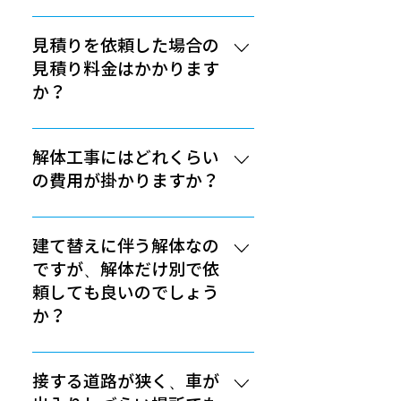
弊社では、木造、鉄骨造は元よ
り、店舗・工場・ビル等の解体だ
見積りを依頼した場合の
けでなく、内装解体等も請け負っ
見積り料金はかかります
ております。また解体後に駐車場
か？
施工や長屋や上屋の切り離し、基
礎杭の撤去工事なども施工可能で
見積もりは無料です。 まずはお気
す。その他、水害や火災などの解
軽に弊社スタッフまでご質問して
解体工事にはどれくらい
体や復旧工事などでも柔軟に対応
いただき、現地調査後の見積り金
の費用が掛かりますか？​
することができます。また、ゴミ
額を見てから判断されると良いで
屋敷や厩舎の解体といった特殊な
しょう。
立地条件や建物の構造、構成物に
物件であっても全く問題ありませ
よって変動しますが、目安とし
建て替えに伴う解体なの
ん。お気軽に相談してください。
て、一般の木造住宅では坪単価
ですが、解体だけ別で依
30,000円ほど、鉄骨造の場合、坪
頼しても良いのでしょう
単価45,000~60,000円ほど掛かる
か？
というのが相場です。これは産廃
処分費込みでの単価になります。
全く問題ありません。 ※建築・建
例外として、災害によって倒壊し
設会社やハウスメーカーと一括契
接する道路が狭く、車が
た建物や火事物件、水害によって
約をせずに、解体工事は専門の解