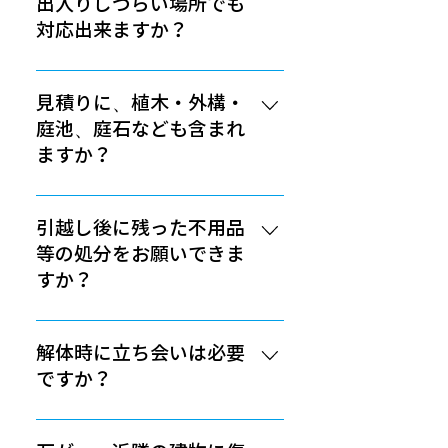
出入りしづらい場所でも
床上浸水した建物やゴミ屋敷、厩
体業者と直接契約する事を分離発
対応出来ますか？
舎などの解体工事に関しては、処
注と呼ばれています。建築・建設
分費が通常よりも多く発生します
会社やハウスメーカーは、通常は
もちろん対応できます。ただし、
ので、ご留意ください。
解体工事を下請けの解体業者に外
重機やトラック・ダンプが入りづ
見積りに、植木・外構・
注しています。お客様に見せる解
らい場所であると、作業時間が掛
庭池、庭石なども含まれ
体見積もりの場合、下請けが提出
かるため、どうしても解体費用が
ますか？
した工事金額に更に料金を上乗せ
高くなってしまうケースが多いで
ていますので、割高になります。
す。その場合は、現地調査（もし
基本的には全て含まれます。ただ
分離発注のメリットは、直接解体
くは見積りご提出）の際にスタッ
し、お客様によっては一部分を残
引越し後に残った不用品
業者との契約をすることで、平均
フからお伝えさせていただきま
されることを希望される方もいら
等の処分をお願いできま
で約20％の工事費節約が可能にな
す。
っしゃいますので、現地調査時に
すか？
ります。（直接解体工事業者に発
確認させていただくことで、適正
注する金額よりも２倍もの工事金
な見積もりをお出しさせていただ
不用品・残置物の処分も可能で
を出してきたケースもあります）
いています。見積もり後に「これ
す。不用品、残置物の量によって
解体時に立ち会いは必要
建築・建設会社やハウスメーカー
は残すことになったので見積もり
処分費用が変わりますので、現地
ですか？
の担当者の方に、 「安い業者があ
から省いてほしい」といった相談
調査の際にご確認させていただき
ったら自分で解体業者に頼んでも
があれば、すぐに修正した見積も
ます。また、各市町村で安く処分
特に必要ありませんが、トラブル
いいか」と確認した上で当社まで
りを提出いたしますので、どうぞ
できる場合がありますので、一度