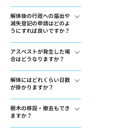
工事前には当然、弊社も挨拶に伺
請求するようなことはありませ
水道のみ散水に使用させていただ
っており、ご理解を賜る努力をし
ん。一般的なケースとして地中か
きますので、解約せずにそのまま
解体後の行政への届出や
ております。
ら障害物（地中埋設物）が出た場
にしておいていただけるようにお
滅失登記の申請はどのよ
合、その種類によっては追加で費
願いしています。 電気・ガスなど
うにすれば良いですか？
用が発生することもございます。
の引き込み配線・配管などは、お
瓦、ガラ、岩、スレート、以前の
客様ご自身での事前の解約・停止
建物を解体したら、法務局への滅
建物の基礎、湧き水、古井戸等が
をお願いしておりますが、どうし
失登記申請が必要になります。工
アスベストが発生した場
挙げられます。地中埋設物に関し
ても代わりにやってほしいという
事完了後には弊社より取り壊し証
合はどうなりますか？
ましても勝手に処分するようなこ
場合には、申請費用やメーターの
明書を発行させていただきます。
とは絶対にありません。必ずお客
撤去費用など、追加で費用が発生
滅失登記申請を行わないと、固定
当社では現地調査の際にアスベス
様自身の目で確認していただき、
いたしますので、ご理解くださ
資産税が発生してしまいます。遠
トが発生する箇所を念入りにチェ
解体にはどれくらい日数
そのうえで処分に関してや費用に
い。
方の方やご自身での申請が難しい
ックして、工事中・完了後に追加
が掛かりますか？
関する相談をさせていただきま
方には、当社で代行させていただ
見積もりの発生がないように配慮
す。
くことも可能ですが、別途で費用
しています。万が一、アスベスト
解体工事の期間としては1～３週
が発生するため、最寄の土地家屋
が発生した場合は、対策法に基づ
間が目安ですが、事前申請の期間
樹木の移設・撤去もでき
調査士事務所または司法書士事務
き作業を行うことで、お客様や近
も踏まえ、早めに相談していただ
ますか？
所へご依頼していただくことを強
隣の方への配慮を徹底します。
くことをお勧めしております。建
くお勧めしております。
物の面積が80㎡以上（目安坪数25